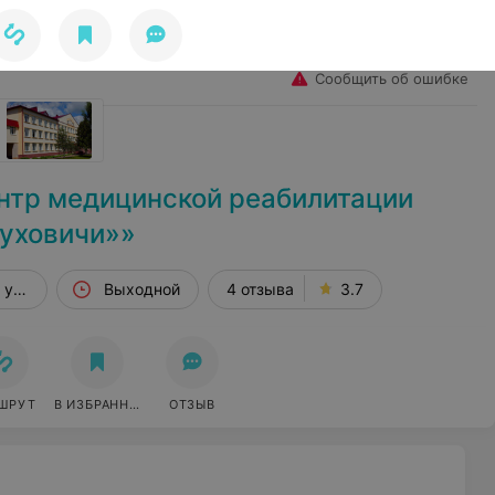
Избранное
Войти
Сообщить об ошибке
нтр медицинской реабилитации
уховичи»»
Минская обл. г. Марьина Горка ул. Карла Маркса, 9
Выходной
4 отзыва
3.7
ШРУТ
В ИЗБРАННОЕ
ОТЗЫВ