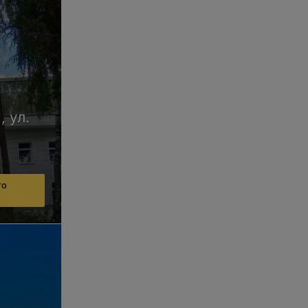
, ул.
го