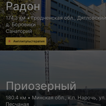
Радон
174.3 км • Гродненская обл., Дятловский
д. Боровики
Санаторий
Амплипульстерапия
Приозерный
180.4 км • Минская обл., к.п. Нарочь, ул.
Песчаная