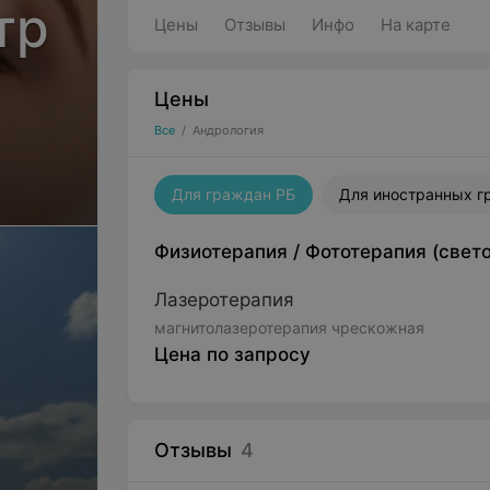
тр
Цены
Отзывы
Инфо
На карте
Цены
Все
/
Андрология
Для граждан РБ
Для иностранных г
Физиотерапия
/
Фототерапия (свет
Лазеротерапия
магнитолазеротерапия чрескожная
Цена по запросу
Отзывы
4