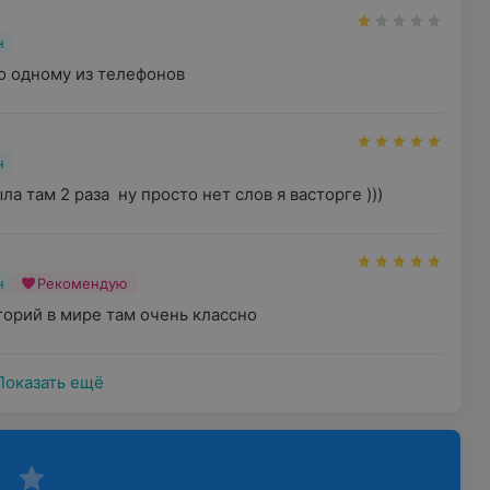
н
по одному из телефонов
н
а там 2 раза  ну просто нет слов я васторге )))
н
Рекомендую
орий в мире там очень классно
Показать ещё