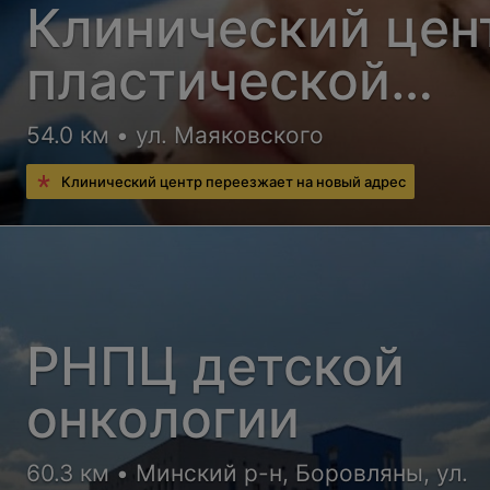
Клинический цен
пластической
хирургии и
54.0 км • ул. Маяковского
медицинской
Клинический центр переезжает на новый адрес
косметологии
РНПЦ детской
онкологии
60.3 км • Минский р-н, Боровляны, ул.