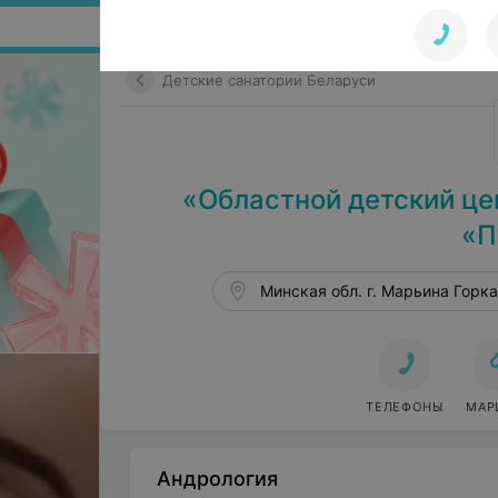
Поиск по сайту
Детские санатории Беларуси
«Областной детский це
«П
ТЕЛЕФОНЫ
МАР
Андрология