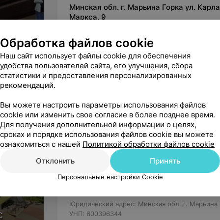
Минская обл. г. Марьина Горка ул. Карла
Маркса, 9
ВЫХОДНОЙ
МАРШРУТ
Обработка файлов cookie
Наш сайт использует файлы cookie для обеспечения
удобства пользователей сайта, его улучшения, сбора
статистики и предоставления персонализированных
Вы владелец?
рекомендаций.
Вы можете настроить параметры использования файлов
cookie или изменить свое согласие в более позднее время.
Для получения дополнительной информации о целях,
сроках и порядке использования файлов cookie вы можете
Нашли ошибку?
ознакомиться с нашей
Политикой обработки файлов cookie
Отклонить
Принять
Персональные настройки Cookie
УЗ «Областной детский центр м
Юридический адрес: Минская обл.,г. Марьина Г
с
УНП: 600396344