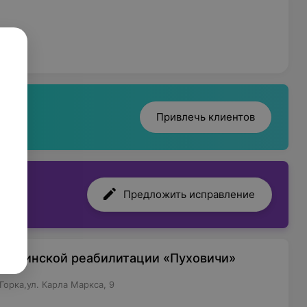
Привлечь клиентов
Предложить исправление
едицинской реабилитации «Пуховичи»
орка,ул. Карла Маркса, 9