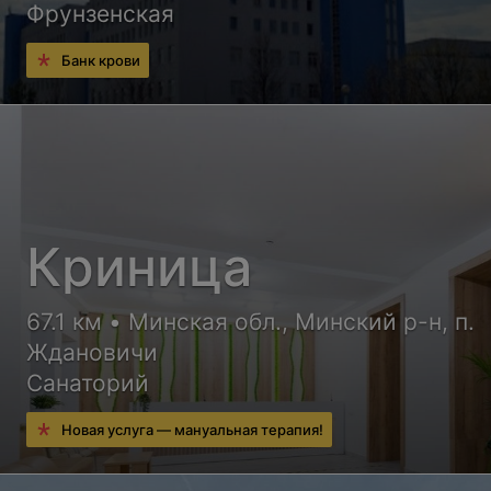
Фрунзенская
Банк крови
Криница
67.1 км • Минская обл., Минский р-н, п.
Ждановичи
Санаторий
Новая услуга — мануальная терапия!